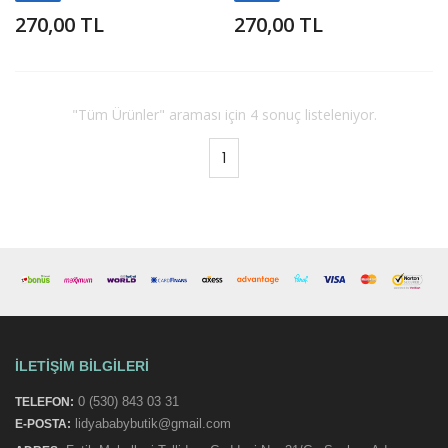
270,00 TL
270,00 TL
"Tüm Ürünler" araması için 4 sonuç listeleniyor.
1
İLETIŞIM BILGILERI
0 (530) 843 03 31
TELEFON:
lidyababybutik@gmail.com
E-POSTA: