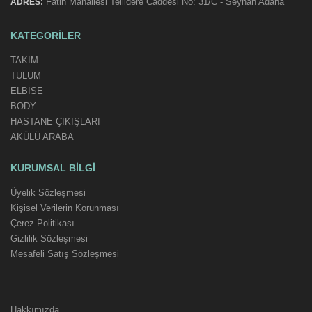
Fatih Mahallesi Tellidere Caddesi No: 31/C - Seyhan Adana
ADRES:
KATEGORILER
TAKIM
TULUM
ELBİSE
BODY
HASTANE ÇIKIŞLARI
AKÜLÜ ARABA
KURUMSAL BILGI
Üyelik Sözleşmesi
Kişisel Verilerin Korunması
Çerez Politikası
Gizlilik Sözleşmesi
Mesafeli Satış Sözleşmesi
Hakkımızda