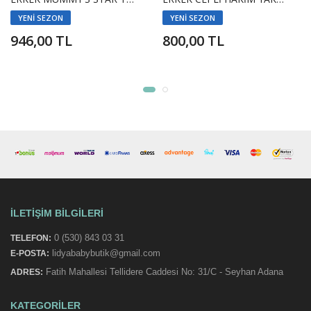
YENİ SEZON
YENİ SEZON
946,00 TL
800,00 TL
İLETIŞIM BILGILERI
0 (530) 843 03 31
TELEFON:
lidyababybutik@gmail.com
E-POSTA:
Fatih Mahallesi Tellidere Caddesi No: 31/C - Seyhan Adana
ADRES:
KATEGORILER